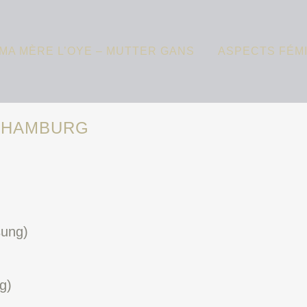
MA MÈRE L’OYE – MUTTER GANS
ASPECTS FÉM
6 HAMBURG
sung)
g)